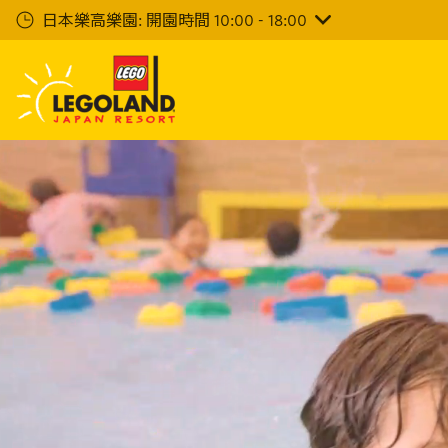
下
日本樂高樂園: 開園時間 10:00 - 18:00
一
步
主
要
內
容