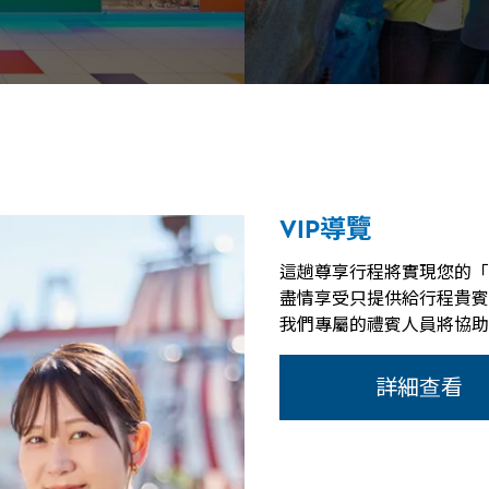
VIP導覽
這趟尊享行程將實現您的「
盡情享受只提供給行程貴賓
我們專屬的禮賓人員將協助
詳細查看