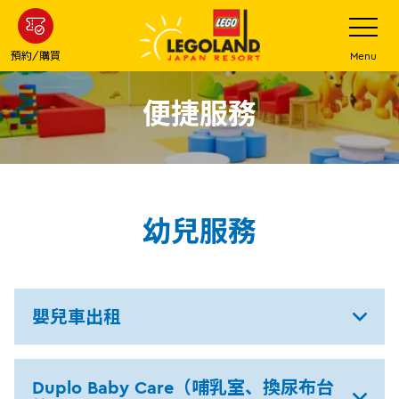
下
打
開
一
網
站
步
預約/購買
Menu
菜
主
單
要
便捷服務
內
容
幼兒服務
嬰兒車出租
Duplo Baby Care（哺乳室、換尿布台