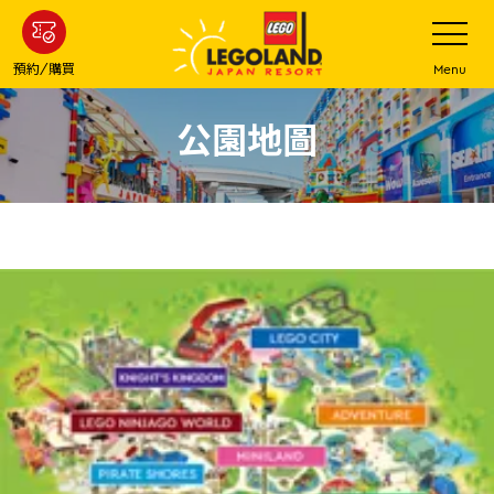
下
打
開
一
網
站
步
預約/購買
Menu
菜
主
單
要
公園地圖
內
容