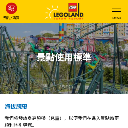
下
打
開
一
網
站
步
預約/購買
Menu
菜
主
單
要
內
容
景點使用標準
海拔腕帶
我們將發放身高腕帶（兒童），以便我們在進入景點時更
順利地引導您。