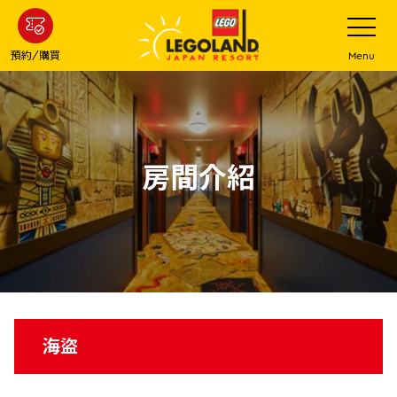
下
打
開
一
網
站
步
預約/購買
Menu
菜
主
單
要
內
容
房間介紹
海盜