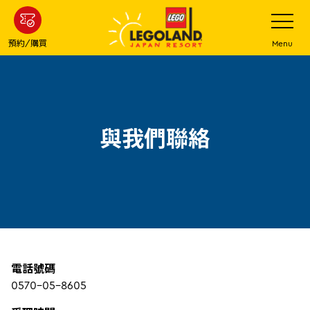
下
打
開
一
網
站
步
預約/購買
Menu
菜
主
單
要
內
容
與我們聯絡
電話號碼
0570-05-8605