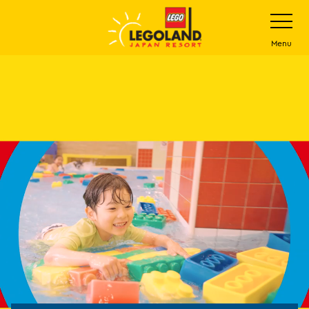
下
打
开
一
网
站
步
Menu
菜
主
单
要
内
容