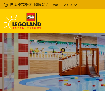
下
日本樂高樂園: 開園時間 10:00 - 18:00
一
步
主
要
內
容