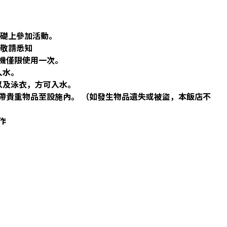
礎上參加活動。​
敬請悉知​
機僅限使用一次。​
水。​
及泳衣，方可入水。​
帶貴重物品至設施內。 （如發生物品遺失或被盜，本飯店不
作