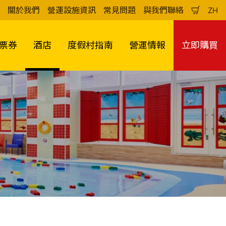
關於我們
營運設施資訊
常見問題
與我們聯絡
ZH
購
中
物
文
車
（
票券
酒店
度假村指南
營運情報
立即購買