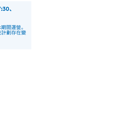
7:30、
休期間運營
。
營計劃存在變