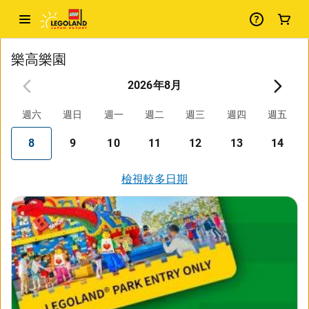
樂高樂園
2026年8月
週六
週日
週一
週二
週三
週四
週五
8
9
10
11
12
13
14
檢視較多日期