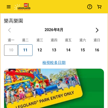
樂高樂園
2026年8月
週一
週二
週三
週四
週五
週六
週日
10
11
12
13
14
15
16
檢視較多日期