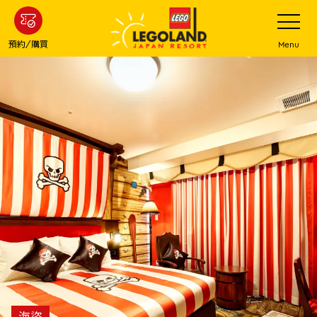
下
打
開
一
網
站
步
預約/購買
Menu
菜
主
單
要
內
容
海盜