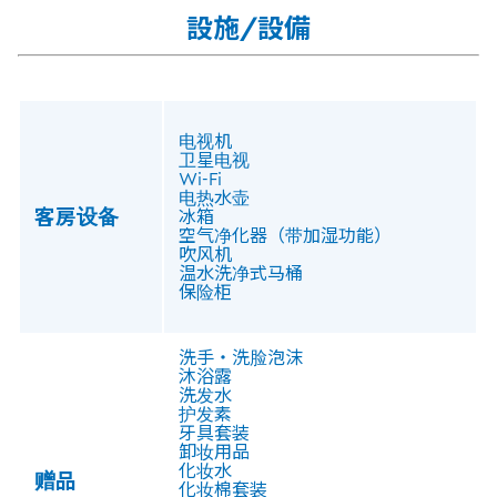
設施/設備
电视机
卫星电视
Wi-Fi
电热水壶
客房设备
冰箱
空气净化器（带加湿功能）
吹风机
温水洗净式马桶
保险柜
洗手・洗脸泡沫
沐浴露
洗发水
护发素
牙具套装
卸妆用品
化妆水
赠品
化妆棉套装