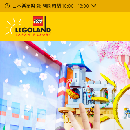
下
日本樂高樂園: 開園時間 10:00 - 18:00
一
步
主
要
內
容