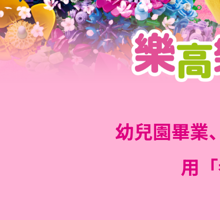
幼兒園畢業
用「