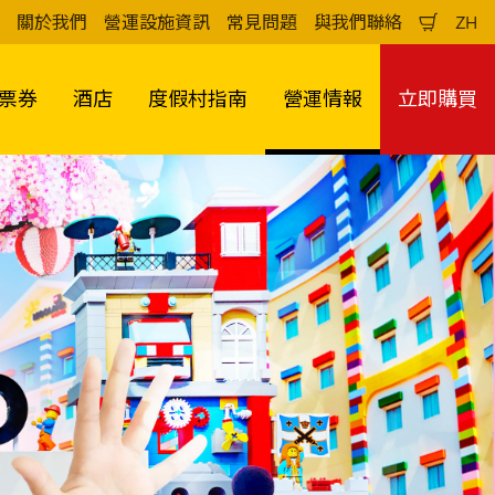
關於我們
營運設施資訊
常見問題
與我們聯絡
ZH
購
中
物
文
車
（
票券
酒店
度假村指南
營運情報
立即購買