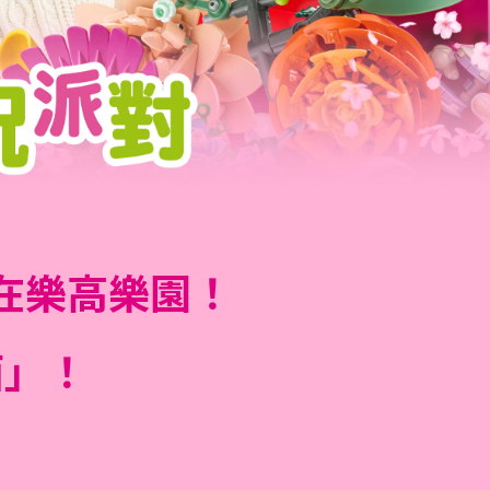
在樂高樂園！
面」！