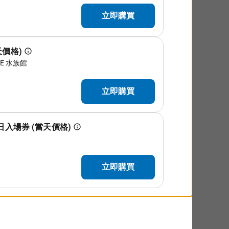
 磚城市
 乘車，旋轉，帶屋頂
盒子座位，你