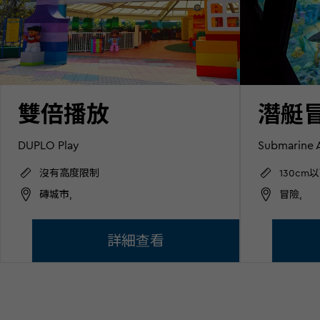
雙倍播放
潛艇
DUPLO Play
Submarine 
沒有高度限制
130c
磚城市,
冒險,
詳細查看