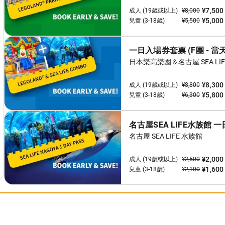
[區域]
[類型]
處！
在五顏六色的遊樂設施，由樂高積木製成。 還有一個
歲！