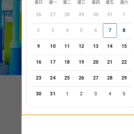
注意於此
紀念照片騎
可以騎從0