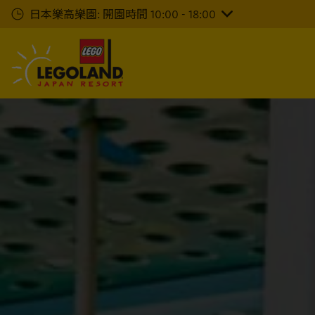
下
日本樂高樂園: 開園時間 10:00 - 18:00
一
步
主
要
內
容