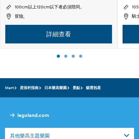
100cm以上120cm以下者必須陪同。
10
冒險,
騎
詳細查看
Start
度假村指南
日本樂高樂園
景點
貓雲剋星
legoland.com
其他樂高主題樂園