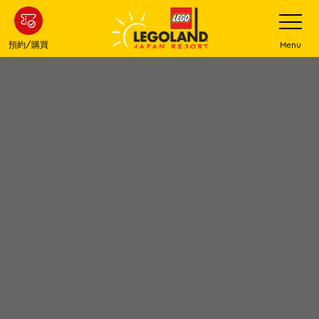
下
打
開
一
網
站
步
預約/購買
Menu
菜
主
單
要
內
容