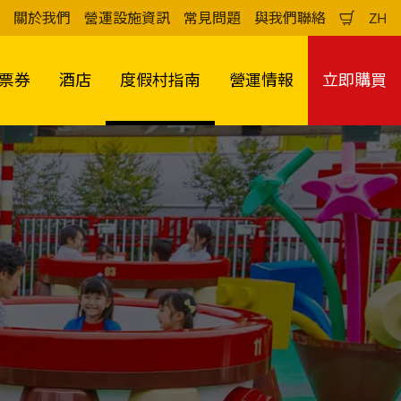
關於我們
營運設施資訊
常見問題
與我們聯絡
ZH
購
中
物
文
車
（
票券
酒店
度假村指南
營運情報
立即購買