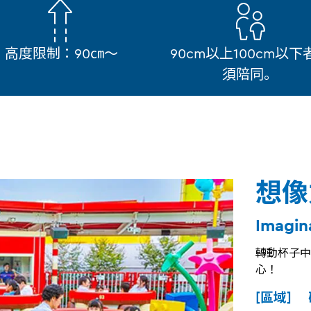
高度限制：90㎝～
90cm以上100cm以下
須陪同。
想像
Imagin
轉動杯子中
心！
[區域]