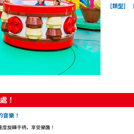
[類型]
處！
的音樂！
速度旋轉手柄，享受樂趣！