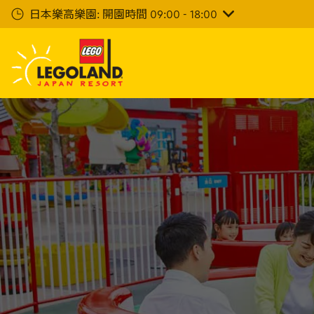
下
日本樂高樂園: 開園時間 09:00 - 18:00
一
步
主
要
內
容