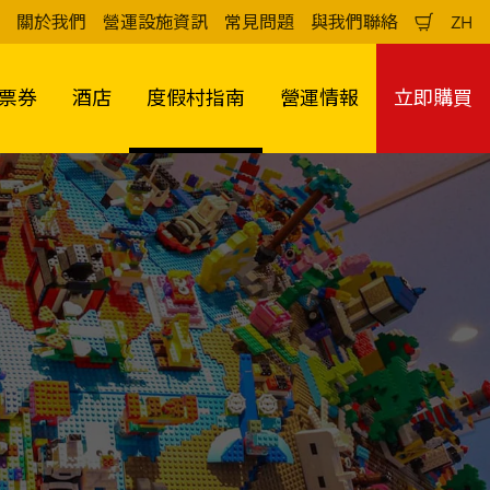
關於我們
營運設施資訊
常見問題
與我們聯絡
ZH
購
中
物
文
車
（
票券
酒店
度假村指南
營運情報
立即購買