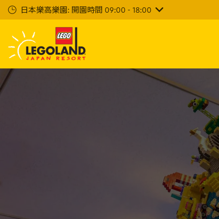
下
日本樂高樂園: 開園時間 09:00 - 18:00
一
步
主
要
內
容