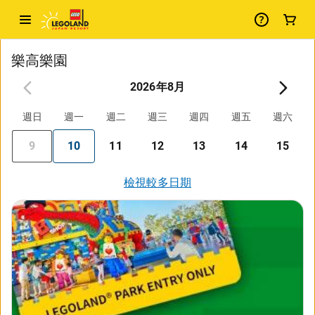
樂高樂園
2026年8月
週日
週一
週二
週三
週四
週五
週六
9
10
11
12
13
14
15
檢視較多日期