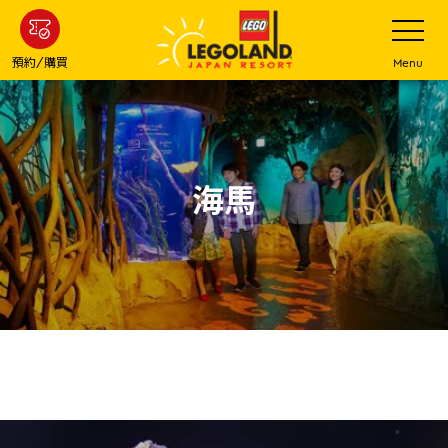
下
打
開
一
網
站
步
預約/購買
Menu
菜
主
單
要
內
容
海馬