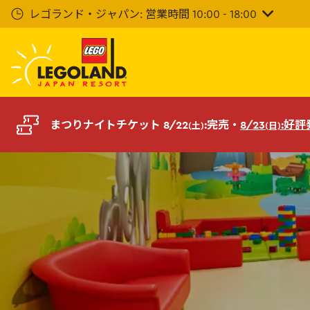
メ
レゴランド・ジャパン: 営業時間 10:00 - 18:00
イ
ン
コ
ン
テ
ン
ツ
まつりナイトチケット 8/22
:完売・
8/23
:好
(土)
(日)
へ