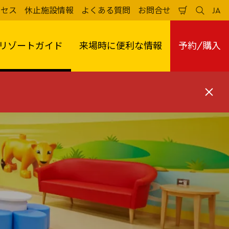
クセス
休止施設情報
よくある質問
お問合せ
JA
買
検
日
い
索
本
物
す
語
か
る
リゾートガイド
来場時に便利な情報
予約/購入
ご
閉
じ
る