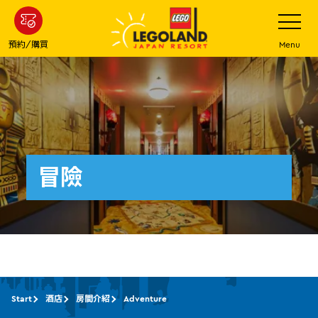
下
打
開
一
網
站
步
預約/購買
Menu
菜
主
單
要
內
容
冒險
Start
酒店
房間介紹
Adventure