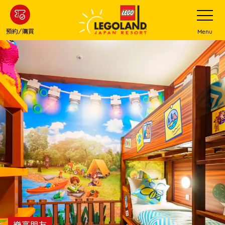
下
打
開
一
網
站
步
預約/購買
Menu
菜
主
單
要
內
容
樂高朋友