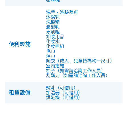
咖啡機
洗手・洗臉慕斯
沐浴乳
洗髮精
潤髮乳
牙刷組
卸妝用品
化妝水
便利設施
化妝棉組
毛巾
浴巾
睡衣（成人、兒童皆為均一尺寸）
室內拖鞋
梳子（如需請洽詢工作人員）
刮鬍刀（如需請洽詢工作人員）
熨斗（可借用）
租賃設備
加湿器（可借用）
烘鞋機（可借用）