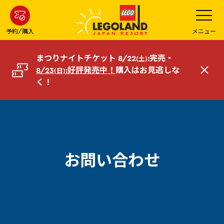
メ
メ
ニ
イ
ュ
ー
ン
予約/購入
メニュー
を
コ
開
く
ン
まつりナイトチケット 8/22
:完売・
(土)
テ
8/23
:好評発売中！
購入はお見逃しな
(日)
閉
ン
く！
じ
ツ
る
へ
お問い合わせ