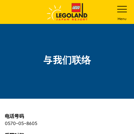
下
打
开
一
网
站
步
Menu
菜
主
单
要
内
容
与我们联络
电话号码
0570-05-8605