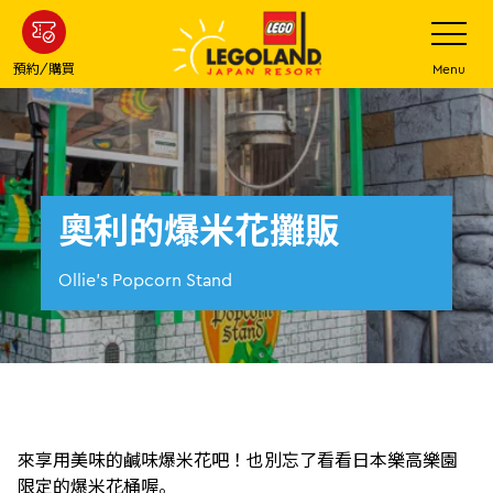
下
打
開
一
網
站
步
預約/購買
Menu
菜
主
單
要
內
容
奧利的爆米花攤販
Ollie's Popcorn Stand
來享用美味的鹹味爆米花吧！也別忘了看看日本樂高樂園
限定的爆米花桶喔。