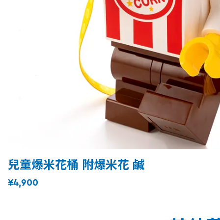
兒童爆米花桶 附爆米花 鹹
¥4,900