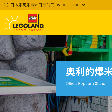
下
日本乐高乐园®: 开园时间 09:00 - 18:00
一
步
主
要
内
容
奥利的爆
Ollie's Popcorn Stand