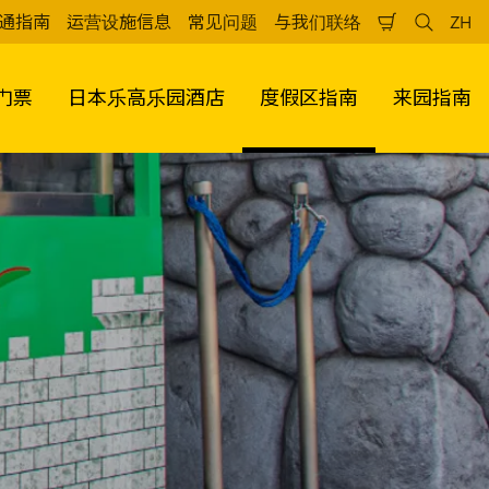
通指南
运营设施信息
常见问题
与我们联络
ZH
购
检
中
物
索
文
车
（
门票
日本乐高乐园酒店
度假区指南
来园指南