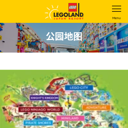
下
打
开
一
网
站
步
Menu
菜
主
单
要
公园地图
内
容