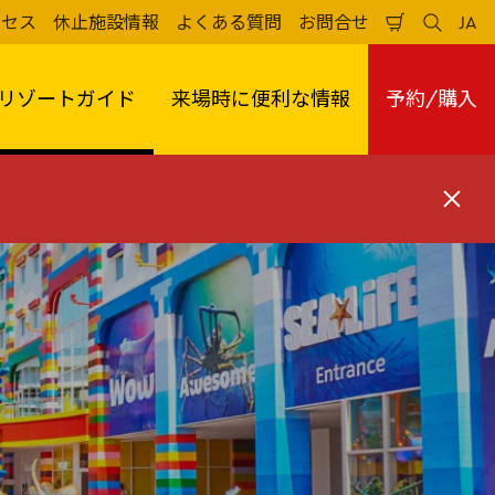
クセス
休止施設情報
よくある質問
お問合せ
JA
買
検
日
い
索
本
物
す
語
か
る
リゾートガイド
来場時に便利な情報
予約/購入
ご
閉
じ
る