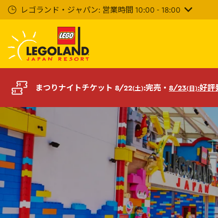
メ
レゴランド・ジャパン: 営業時間 10:00 - 18:00
イ
ン
コ
ン
テ
ン
ツ
まつりナイトチケット 8/22
:完売・
8/23
:好
(土)
(日)
へ