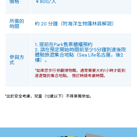
價格
￥800/人
所需的
約 20 分鐘（附海洋生物護林員解說）
時間
1. 提前在Park售票櫃檯預約
2. 請在預定開始時間前至少5分鐘到達後院
體驗旅遊集合地點（Sea Life名古屋，後2
參與方
樓）。
式
*如果您步行參觀博物館，通常需要大約1小時才能到
達遊覽的集合地點。 預訂時請考慮時間。
*出於安全考慮，兒童（12歲以下）不得單獨參加。