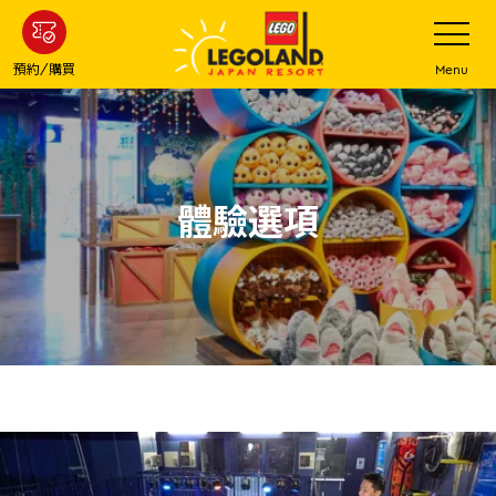
下
打
開
一
網
站
步
預約/購買
Menu
菜
主
單
要
內
容
體驗選項