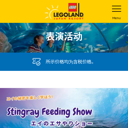
下
打
开
一
网
站
步
Menu
菜
主
单
要
表演活动
内
容
所示价格均为含税价格。