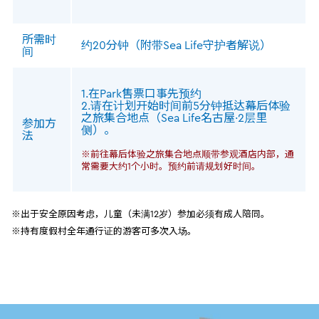
所需时
约20分钟（附带Sea Life守护者解说）
间
1.在Park售票口事先预约
2.请在计划开始时间前5分钟抵达幕后体验
之旅集合地点（Sea Life名古屋·2层里
参加方
侧）。
法
※前往幕后体验之旅集合地点顺带参观酒店内部，通
常需要大约1个小时。预约前请规划好时间。
※出于安全原因考虑，儿童（未满12岁）参加必须有成人陪同。
※持有度假村全年通行证的游客可多次入场。