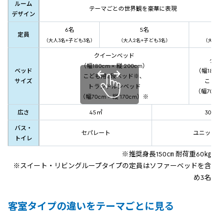
ルーム
テーマごとの世界観を豪華に表現
デザイン
6名
5名
定員
（大人3名+子ども3名）
（大人2名+子ども3名）
（大人
クイーンベッド
ク
（幅180cm × 縦 200cm）
ベッド
（幅180c
こども用2段ベッド※、
サイズ
こど
トランドルンベッド
（幅70cm
（幅70cm × 縦 170cm）※
広さ
45㎡
30㎡
バス・
セパレート
ユニット
トイレ
※推奨身長150㎝ 耐荷重60㎏
※スイート・リビングループタイプの定員はソファーベッドを含
め3名
客室タイプの違いをテーマごとに見る