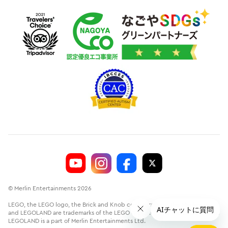
© Merlin Entertainments 2026
LEGO, the LEGO logo, the Brick and Knob configurations, the Minifigure
and LEGOLAND are trademarks of the LEGO Group.©2026 The LEGO Group.
LEGOLAND is a part of Merlin Entertainments Ltd.