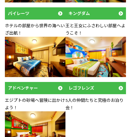
パイレーツ
キングダム
ホテルの部屋から世界の海へい
王と王女にふさわしい部屋へよ
ざ出航！
うこそ！
アドベンチャー
レゴフレンズ
エジプトの砂場へ冒険に出かけ
5人の仲間たちと究極のお泊り
よう！
会！