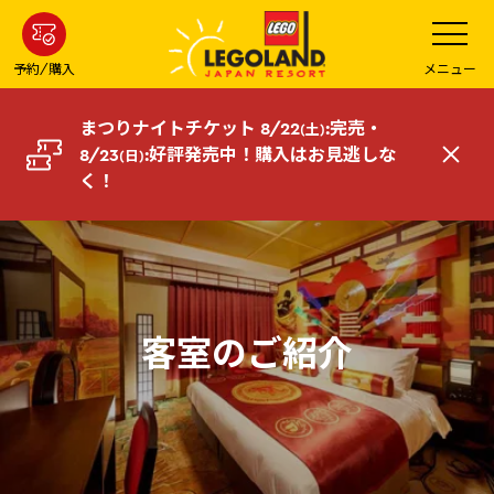
メ
メ
ニ
イ
ュ
ー
ン
予約/購入
メニュー
を
コ
開
く
ン
まつりナイトチケット 8/22
:完売・
(土)
テ
8/23
:好評発売中！
購入はお見逃しな
(日)
閉
ン
く！
じ
ツ
る
へ
客室のご紹介