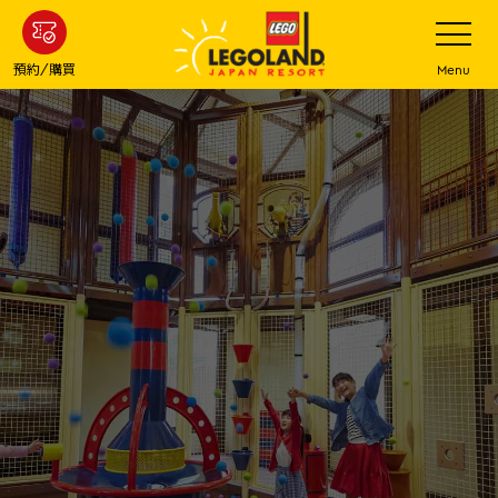
下
打
開
一
網
站
步
預約/購買
Menu
菜
主
單
要
內
容