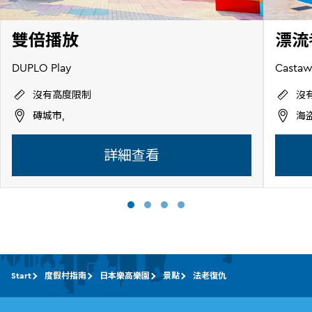
雙倍播放
漂流
DUPLO Play
Casta
沒有高度限制
沒
磚城市,
海
詳細查看
Start
度假村指南
日本樂高樂園
景點
法老復仇