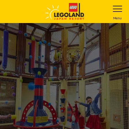
下
打
开
一
网
站
步
Menu
菜
主
单
要
内
容