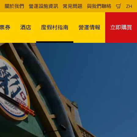
關於我們
營運設施資訊
常見問題
與我們聯絡
ZH
購
中
物
文
車
（
票券
酒店
度假村指南
營運情報
立即購買