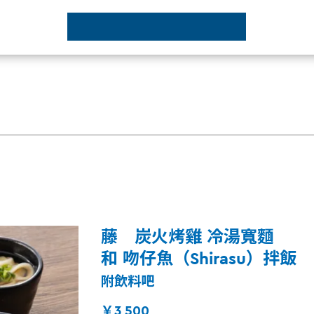
藤 炭火烤雞 冷湯寬麵
和 吻仔魚（Shirasu）拌飯
附飲料吧
￥3,500