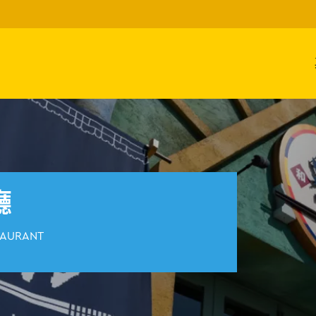
廳
TAURANT