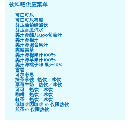
饮料吧供应菜单
可口可乐
可口可乐零度
芬达葡萄碳酸饮
芬达香瓜汽水
美汁源酷儿Qoo葡萄汁
美汁源橙汁
美汁源混合果汁
爽健美茶
美汁源橙果汁100％
美汁源苹果汁100％
美汁源桃子味 果汁10%
雪碧
可尔必思
抹茶拿铁 热饮／冰饮
草莓牛奶 热饮／冰饮
可可 热饮／冰饮
咖啡 热饮／冰饮
紅茶 热饮／冰饮
低咖啡因咖啡 ※ 仅限热饮
煎茶※ 仅限热饮