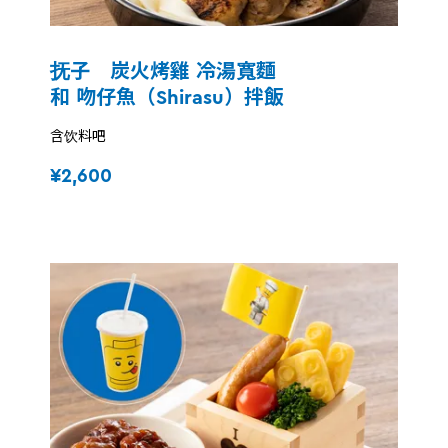
抚子 炭火烤雞 冷湯寬麵
和 吻仔魚（Shirasu）拌飯
含饮料吧
¥2,600