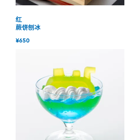
红
蕨饼刨冰
¥650