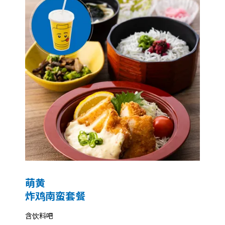
萌黄
炸鸡南蛮套餐
含饮料吧