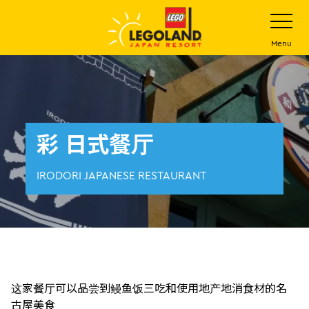
下
打
开
一
网
站
步
Menu
菜
主
单
要
内
容
彩 日式餐厅
IRODORI JAPANESE RESTAURANT
这家餐厅可以品尝到鳗鱼饭三吃和使用地产地消食材的名
古屋美食