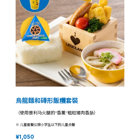
烏龍麵和磚形飯糰套裝
（使用普利马火腿的“香薰”粗粒猪肉香肠）
※ 儿童套餐仅限小学生以下的儿童点餐
¥1,050