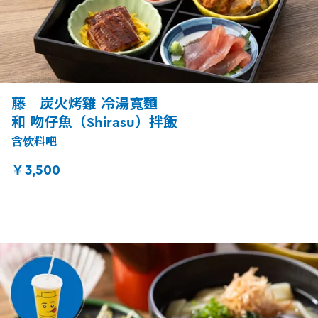
藤 炭火烤雞 冷湯寬麵
和 吻仔魚（Shirasu）拌飯
含饮料吧
￥3,500