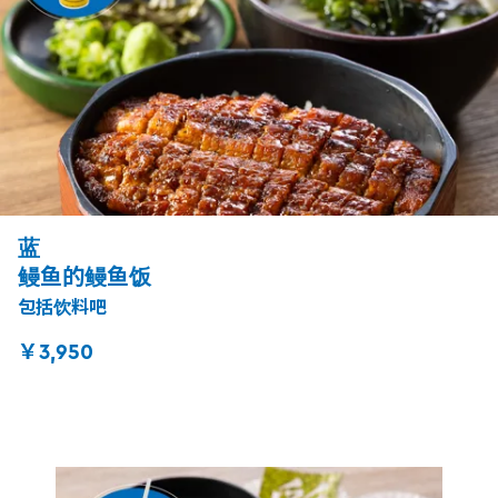
蓝
鳗鱼的鳗鱼饭
包括饮料吧
￥3,950