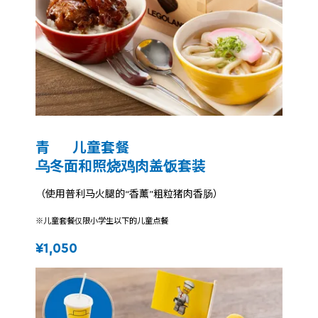
青 儿童套餐
乌冬面和照烧鸡肉盖饭套装
（使用普利马火腿的“香薰”粗粒猪肉香肠）
※儿童套餐仅限小学生以下的儿童点餐
¥1,050