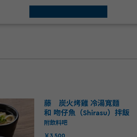
藤 炭火烤雞 冷湯寬麵
和 吻仔魚（Shirasu）拌飯
附飲料吧
￥3,500