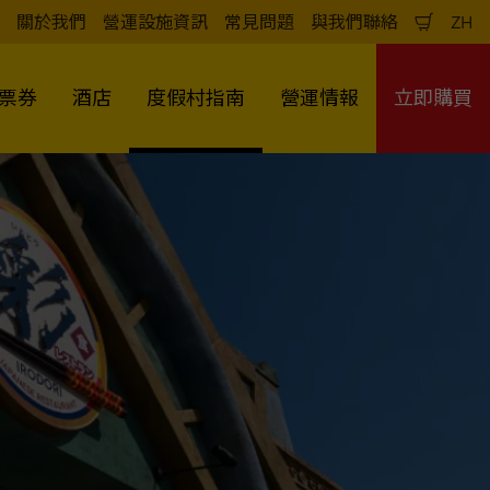
關於我們
營運設施資訊
常見問題
與我們聯絡
ZH
購
中
物
文
車
（
票券
酒店
度假村指南
營運情報
立即購買