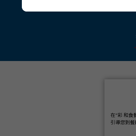
在“彩 和
引導您到餐