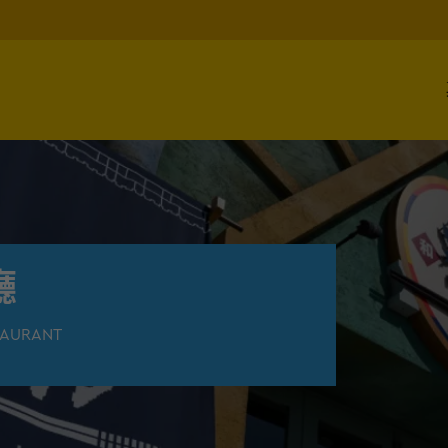
廳
TAURANT