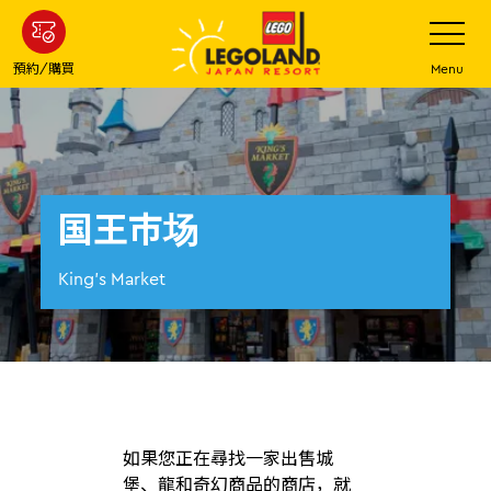
下
打
開
一
網
站
步
預約/購買
Menu
菜
主
單
要
內
容
国王市场
King's Market
如果您正在尋找一家出售城
堡、龍和奇幻商品的商店，就