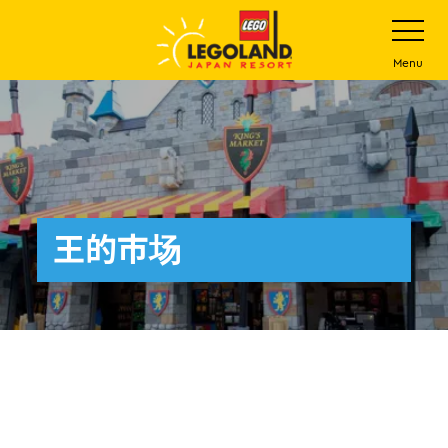
下
打
开
一
网
站
步
Menu
菜
主
单
要
内
容
王的市场