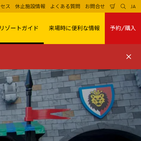
クセス
休止施設情報
よくある質問
お問合せ
JA
買
検
日
い
索
本
物
す
語
か
る
リゾートガイド
来場時に便利な情報
予約/購入
ご
閉
じ
る