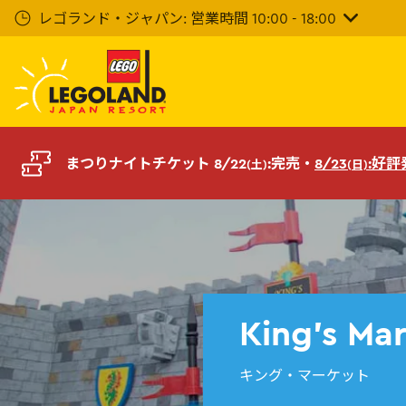
メ
レゴランド・ジャパン: 営業時間 10:00 - 18:00
イ
ン
コ
ン
テ
ン
ツ
まつりナイトチケット 8/22
:完売・
8/23
:好
(土)
(日)
へ
King's Ma
キング・マーケット