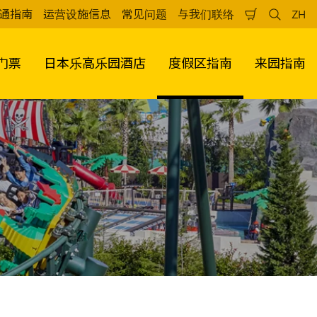
通指南
运营设施信息
常见问题
与我们联络
ZH
购
检
中
物
索
文
车
（
门票
日本乐高乐园酒店
度假区指南
来园指南