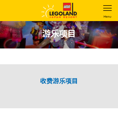
下
打
开
一
网
站
步
Menu
菜
主
单
要
游乐项目
内
容
收费游乐项目