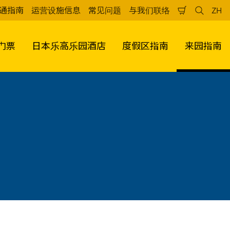
通指南
运营设施信息
常见问题
与我们联络
ZH
购
检
中
物
索
文
车
（
门票
日本乐高乐园酒店
度假区指南
来园指南