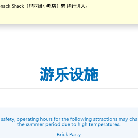
a Snack Shack（玛丽娜小吃店）旁 绕行进入。
游乐设施
safety, operating hours for the following attractions may ch
the summer period due to high temperatures.
Brick Party