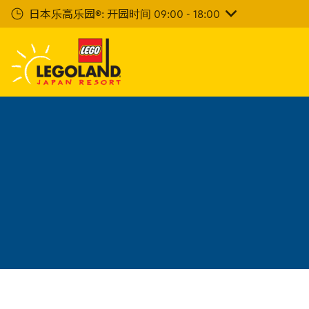
下
日本乐高乐园®: 开园时间 09:00 - 18:00
一
步
主
要
内
容