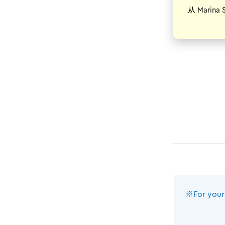
从 Marin
※For your 