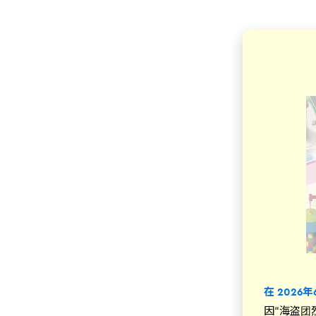
在 202
因“海盗团