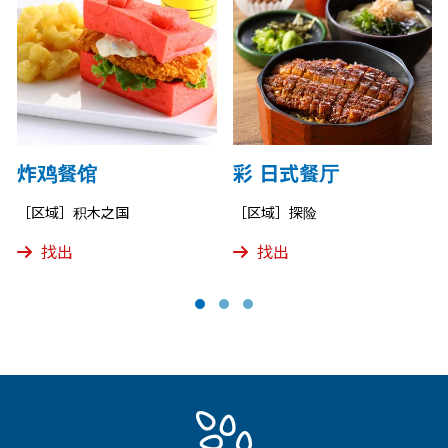
炸鸡餐馆
彩 日式餐厅
［区域］积木之国
［区域］探险
找出
找出