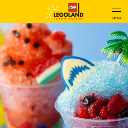
下
打
开
一
网
站
步
Menu
菜
主
单
要
内
容