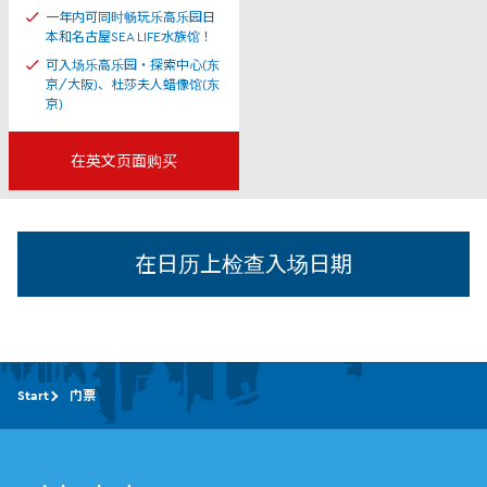
一年内可同时畅玩乐高乐园日
本和名古屋SEA LIFE水族馆！
可入场乐高乐园・探索中心(东
京/大阪)、杜莎夫人蜡像馆(东
京)
在英文页面购买
在日历上检查入场日期
Start
门票