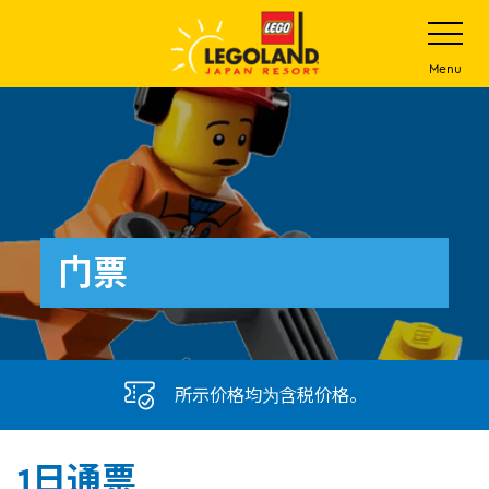
下
打
开
一
网
站
步
Menu
菜
主
单
要
内
容
门票
所示价格均为含税价格。
1日通票