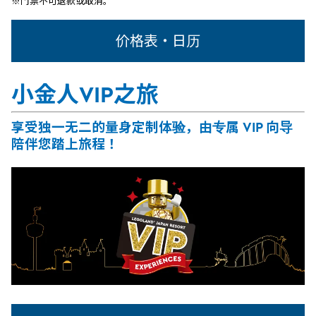
※门票不可退款或取消。
价格表・日历
小金人VIP之旅
享受独一无二的量身定制体验，由专属 VIP 向导
陪伴您踏上旅程！