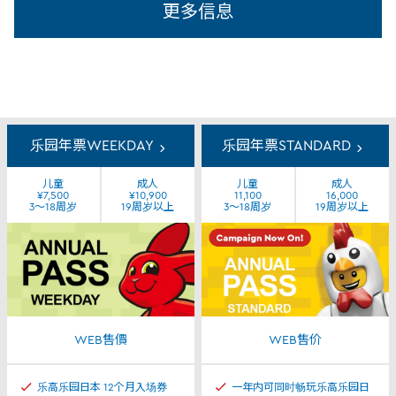
更多信息
年
票
乐园年票WEEKDAY
乐园年票STANDARD
儿童
成人
儿童
成人
¥7,500
¥10,900
11,100
16,000
3～18周岁
19周岁以上
3～18周岁
19周岁以上
WEB售價
WEB售价
乐高乐园日本 12个月入场券
一年内可同时畅玩乐高乐园日