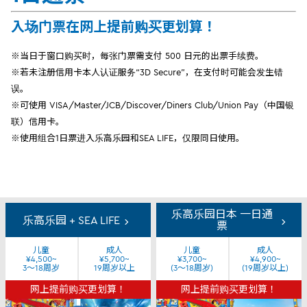
入场门票在网上提前购买更划算！
※当日于窗口购买时，每张门票需支付 500 日元的出票手续费。
※若未注册信用卡本人认证服务“3D Secure”，在支付时可能会发生错
误。
※可使用 VISA/Master/JCB/Discover/Diners Club/Union Pay（中国银
联）信用卡。
※使用组合1日票进入乐高乐园和SEA LIFE，仅限同日使用。
Tickets
乐高乐园日本 一日通
&
乐高乐园 + SEA LIFE
票
Passes
儿童
成人
儿童
成人
¥4,500~
¥5,700~
¥3,700~
¥4,900~
3～18周岁
19周岁以上
(3～18周岁)
(19周岁以上)
网上提前购买更划算！
网上提前购买更划算！