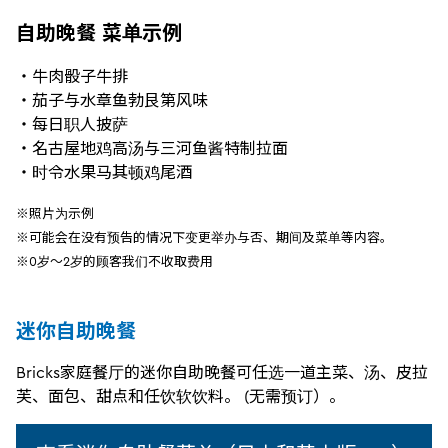
自助晚餐 菜单示例
・牛肉骰子牛排
・茄子与水章鱼勃艮第风味
・每日职人披萨
・名古屋地鸡高汤与三河鱼酱特制拉面
・时令水果马其顿鸡尾酒
※照片为示例
※可能会在没有预告的情况下变更举办与否、期间及菜单等内容。
※0岁～2岁的顾客我们不收取费用
迷你自助晚餐
Bricks家庭餐厅的迷你自助晚餐可任选一道主菜、汤、皮拉
芙、面包、甜点和任饮软饮料。 (无需预订）。