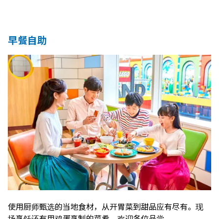
早餐自助
使用厨师甄选的当地食材，从开胃菜到甜品应有尽有。现
场烹饪还有用鸡蛋烹制的菜肴。欢迎各位品尝。