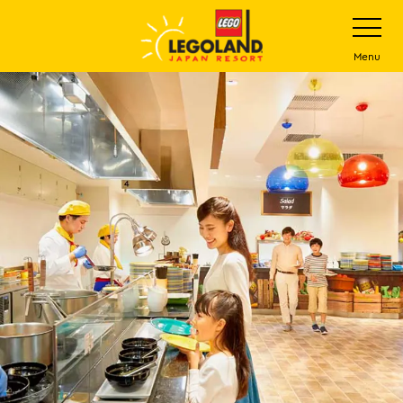
下
打
开
一
网
站
步
Menu
菜
主
单
要
内
容