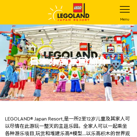
下
打
开
一
网
站
步
Menu
菜
主
单
要
内
容
日本乐高乐园简介
LEGOLAND® Japan Resort,是一所2至12岁儿童及其家人可
以尽情在此游玩一整天的主题乐园。全家人可以一起乘坐
各种游乐项目,玩赏和堆建乐高®模型...以乐高积木的世界观