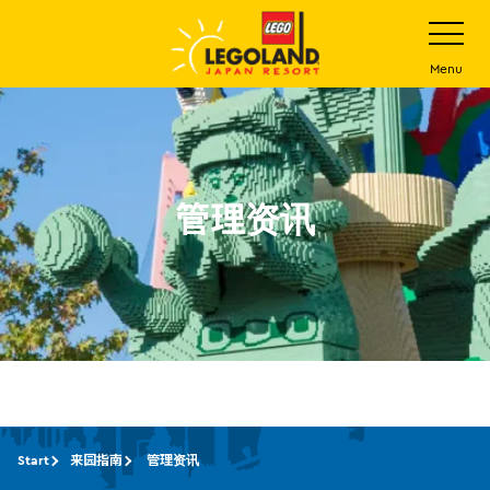
下
打
开
一
网
站
步
Menu
菜
主
单
要
内
容
管理资讯
Start
来园指南
管理资讯