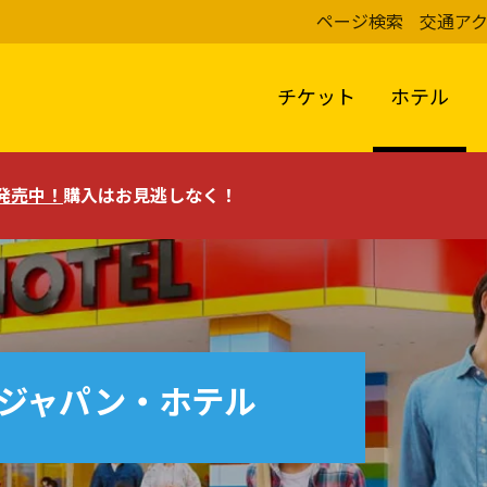
ページ検索
交通ア
チケット
ホテル
評発売中！
購入はお見逃しなく！
ジャパン・ホテル