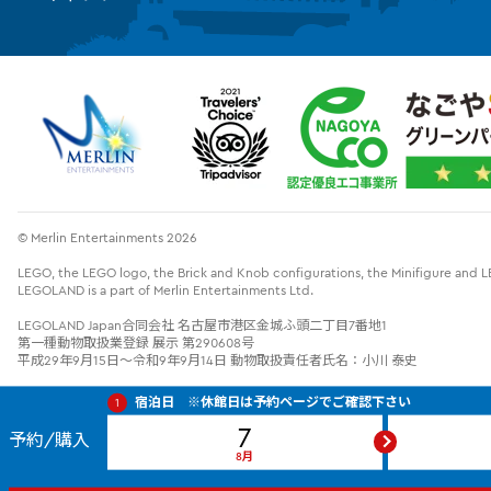
© Merlin Entertainments 2026
LEGO, the LEGO logo, the Brick and Knob configurations, the Minifigure an
LEGOLAND is a part of Merlin Entertainments Ltd.
LEGOLAND Japan合同会社 名古屋市港区金城ふ頭二丁目7番地1
第一種動物取扱業登録 展示 第290608号
平成29年9月15日～令和9年9月14日 動物取扱責任者氏名：小川 泰史
宿泊日 ※休館日は予約ページでご確認下さい
1
7
Check
予約/購入
In
Date:
8月