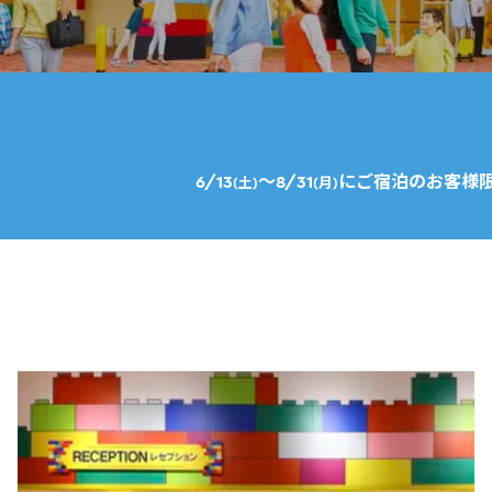
6/13
～8/31
にご宿泊のお客様
(土)
(月)