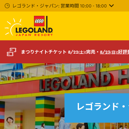
メ
レゴランド・ジャパン: 営業時間 10:00 - 18:00
イ
ン
コ
ン
テ
ン
ツ
まつりナイトチケット 8/22
:完売・
8/23
:好
(土)
(日)
へ
レゴランド・