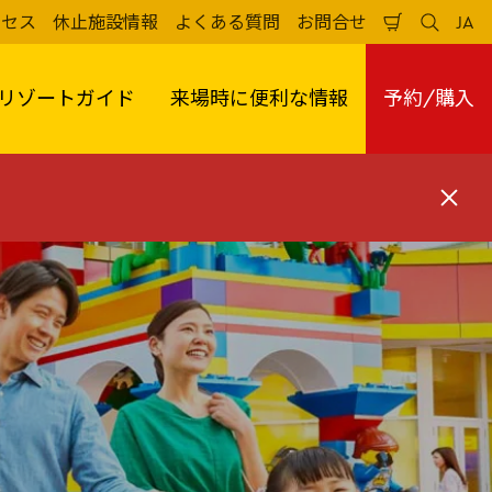
クセス
休止施設情報
よくある質問
お問合せ
JA
買
検
日
い
索
本
物
す
語
か
る
リゾートガイド
来場時に便利な情報
予約/購入
ご
閉
じ
る