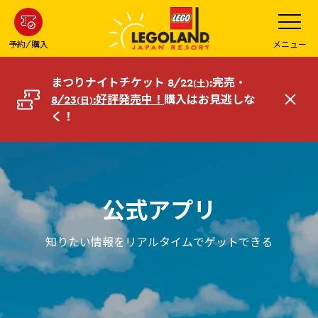
メ
メ
ニ
イ
ュ
ー
ン
予約/購入
メニュー
を
コ
開
く
ン
まつりナイトチケット 8/22
:完売・
(土)
テ
8/23
:好評発売中！
購入はお見逃しな
(日)
閉
ン
く！
じ
ツ
る
へ
公式アプリ
知りたい情報をリアルタイムでゲットできる