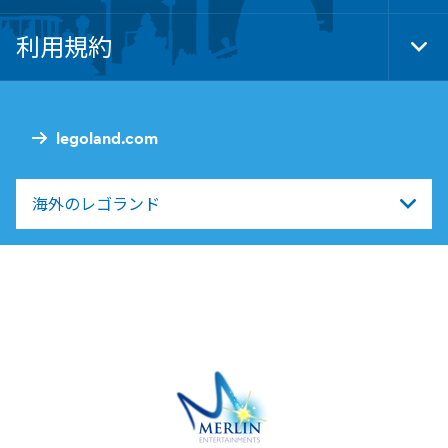
Foo
Nav
利用規約
Tog
Foo
Nav
legoland.com
海外のレゴランド