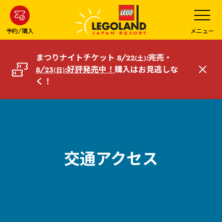
メ
メ
ニ
イ
ュ
ー
ン
予約/購入
メニュー
を
コ
開
く
ン
まつりナイトチケット 8/22
:完売・
(土)
テ
8/23
:好評発売中！
購入はお見逃しな
(日)
閉
ン
く！
じ
ツ
る
へ
交通アクセス