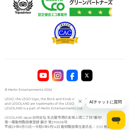
© Merlin Entertainments 2026
LEGO, the LEGO logo, the Brick and Knob configurations, the Minifigure
and LEGOLAND are trademarks of the LEGO Group.©2026 The LEGO Group.
LEGOLAND is a part of Merlin Entertainments Ltd.
LEGOLAND Japan合同会社 名古屋市港区金城ふ頭二丁目7番地1
第一種動物取扱業登録 展示 第290608号
平成29年9月15日～令和9年9月14日 動物取扱責任者氏名：小川 泰史