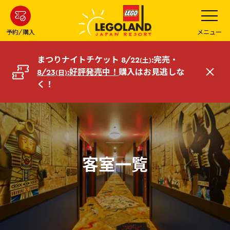
メ
メ
ニ
イ
ュ
ー
ン
予約/購入
メニュー
を
コ
開
く
ン
まつりナイトチケット 8/22
:完売・
(土)
テ
8/23
:好評発売中！
購入はお見逃しな
(日)
閉
ン
く！
じ
ツ
る
へ
客室一覧