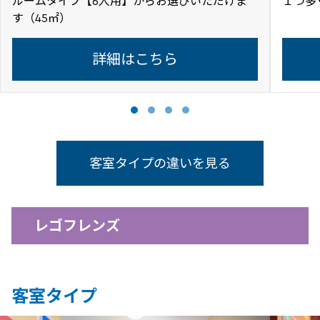
ルームタイプ【6人用】からお選びいただけま
１つ多
す（45㎡）
詳細はこちら
客室タイプの違いを見る
レゴフレンズ
客室タイプ