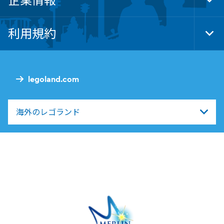
企業情報
Tog
Foo
Nav
利用規約
Tog
Foo
Nav
legoland.com
海外のレゴランド