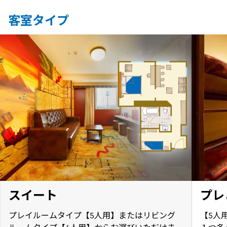
客室タイプ
スイート
プレ
プレイルームタイプ【5人用】またはリビング
【5人